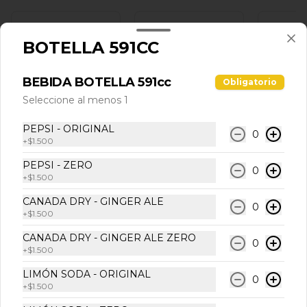
BOTELLA 591CC
BEBIDA BOTELLA 591cc
Obligatorio
Seleccione al menos 1
PEPSI - ORIGINAL
0
LLEVAR
POTE
VASO
+
$1.500
PEPSI - ZERO
0
+
$1.500
$400
$50
$100
CANADA DRY - GINGER ALE
0
+
$1.500
CANADA DRY - GINGER ALE ZERO
0
+
$1.500
LIMÓN SODA - ORIGINAL
0
+
$1.500