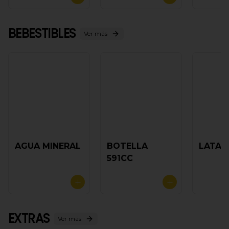
BEBESTIBLES
Ver más
AGUA MINERAL
BOTELLA
LATA 
591CC
EXTRAS
Ver más