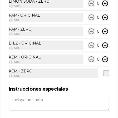
LIMÓN SODA - ZERO
0
+
$1.500
PAP - ORIGINAL
0
+
$1.500
Conócenos
PAP - ZERO
0
Locales
+
$1.500
Términos y condiciones
BILZ - ORIGINAL
0
+
$1.500
Política de privacidad
KEM - ORIGINAL
Redes sociales
0
+
$1.500
KEM - ZERO
Instagram
+
$1.500
X
Instrucciones especiales
Mi cuenta
Pedir
Iniciar sesión