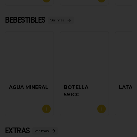
BEBESTIBLES
Ver más
AGUA MINERAL
BOTELLA
LATA 
591CC
EXTRAS
Ver más