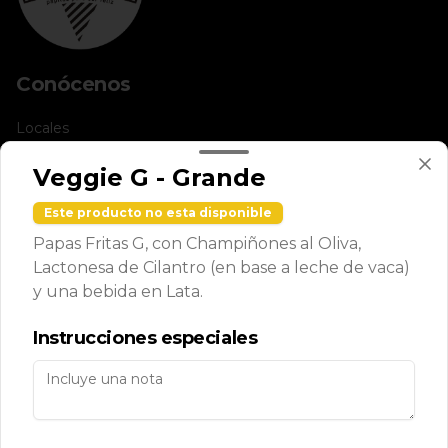
Conócenos
Locales
Términos y condiciones
Veggie G - Grande
Política de privacidad
Este producto no esta disponible
Redes sociales
Papas Fritas G, con Champiñones al Oliva,
Lactonesa de Cilantro (en base a leche de vaca)
Instagram
y una bebida en Lata.
X
Instrucciones especiales
Mi cuenta
Pedir
Iniciar sesión