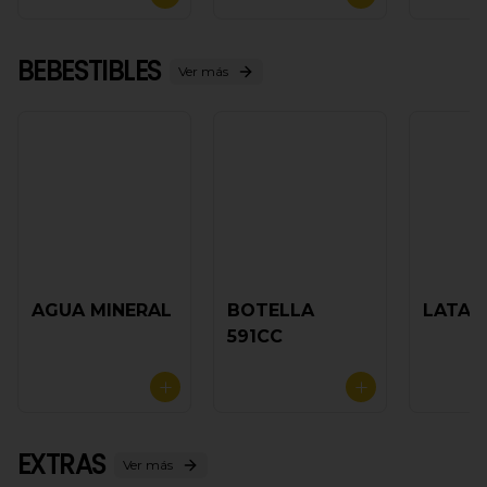
BEBESTIBLES
Ver más
AGUA MINERAL
BOTELLA
LATA 
591CC
EXTRAS
Ver más