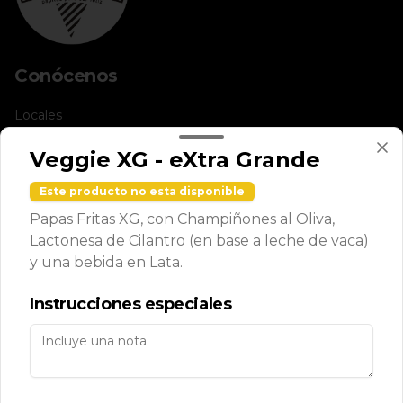
Conócenos
Locales
Términos y condiciones
Veggie XG - eXtra Grande
Política de privacidad
Este producto no esta disponible
Redes sociales
Papas Fritas XG, con Champiñones al Oliva,
Lactonesa de Cilantro (en base a leche de vaca)
Instagram
y una bebida en Lata.
X
Instrucciones especiales
Mi cuenta
Pedir
Iniciar sesión